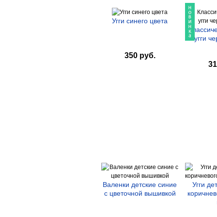
Угги синего цвета
Классиче
угги че
350 руб.
31
Валенки детские синие
Угги де
с цветочной вышивкой
коричнев