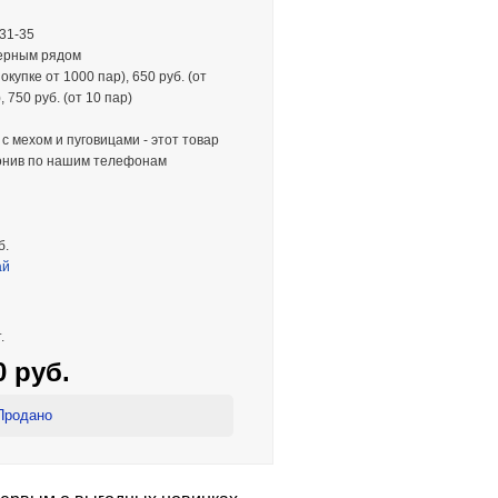
 31-35
мерным рядом
окупке от 1000 пар), 650 руб. (от
, 750 руб. (от 10 пар)
 с мехом и пуговицами - этот товар
вонив по нашим телефонам
б.
ай
.
0 руб.
Продано