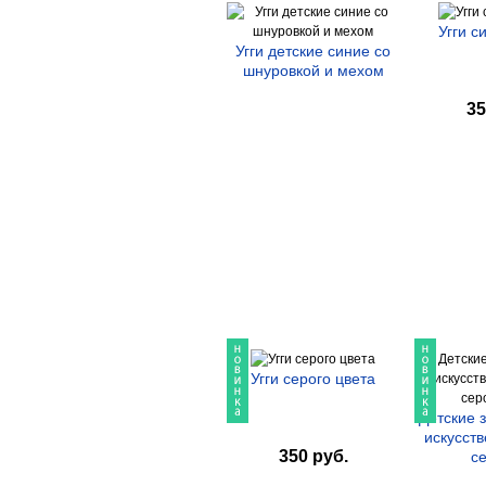
Угги с
Угги детские синие со
шнуровкой и мехом
35
Угги серого цвета
Детские з
искусст
350 руб.
се