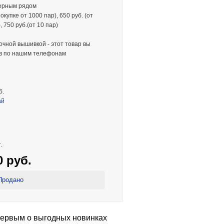
мерным рядом
окупке от 1000 пар), 650 руб. (от
, 750 руб.(от 10 пар)
очной вышивкой - этот товар вы
ив по нашим телефонам
б.
ай
.
0 руб.
Продано
первым о выгодных новинках