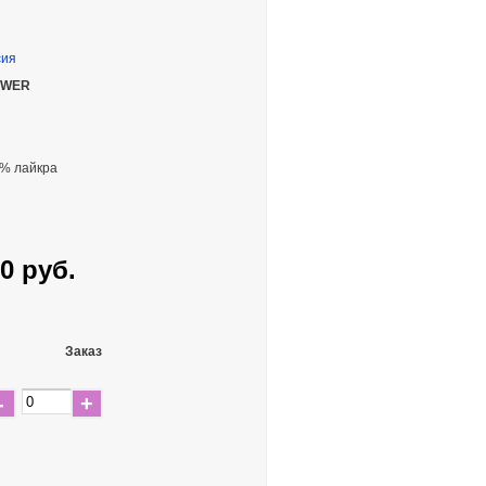
сия
LOWER
5% лайкра
0 руб.
Заказ
-
+