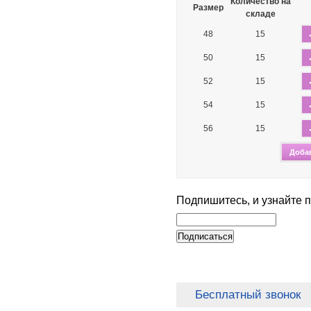
Количество на
Размер
складе
48
15
50
15
52
15
54
15
56
15
Подпишитесь, и узнайте 
Бесплатный звонок