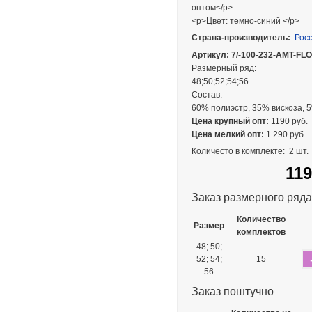
оптом</p>
<p>Цвет: темно-синий </p>
Страна-производитель:
Рос
Артикул: 7/-100-232-AMT-F
Размерный ряд:
48;50;52;54;56
Состав:
60% полиэстр, 35% вискоза, 
Цена крупный опт:
1190 руб.
Цена мелкий опт:
1.290 руб.
Количесто в комплекте:
2 шт.
119
Заказ размерного ряда
Количество
Размер
комплектов
48; 50;
52; 54;
15
56
Заказ поштучно