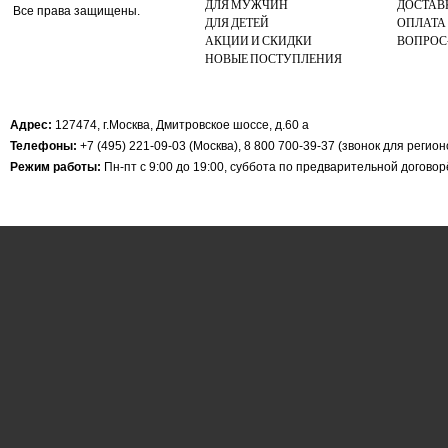
ДЛЯ МУЖЧИН
ДОСТАВ
Все права защищены.
ДЛЯ ДЕТЕЙ
ОПЛАТА
АКЦИИ И СКИДКИ
ВОПРОС
НОВЫЕ ПОСТУПЛЕНИЯ
Адрес:
127474, г.Москва, Дмитровское шоссе, д.60 а
Телефоны:
+7 (495) 221-09-03 (Москва), 8 800 700-39-37 (звонок для регио
Режим работы:
Пн-пт с 9:00 до 19:00, суббота по предварительной догово