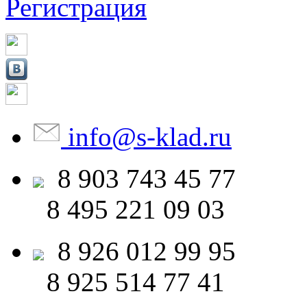
Регистрация
info
@
s-klad.ru
8 903
743 45 77
8 495
221 09 03
8 926
012 99 95
8 925
514 77 41