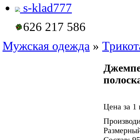
s-klad777
626 217 586
Мужская одежда
»
Трикот
Джемпе
полоск
Цена за 1 
Производи
Размерны
Состав: 9