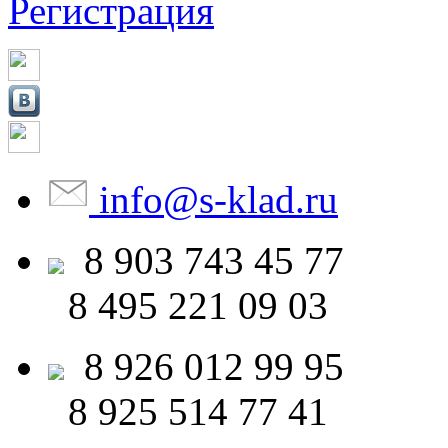
Регистрация
info
@
s-klad.ru
8 903
743 45 77
8 495
221 09 03
8 926
012 99 95
8 925
514 77 41