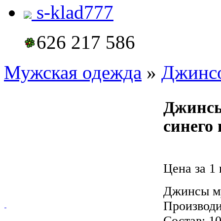
s-klad777
626 217 586
Мужская одежда
»
Джинсо
Джинсы
синего 
Цена за 1 
Джинсы му
Производи
Состав: 1