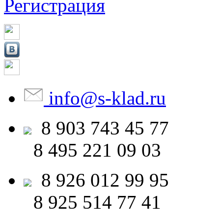
Регистрация
info
@
s-klad.ru
8 903
743 45 77
8 495
221 09 03
8 926
012 99 95
8 925
514 77 41