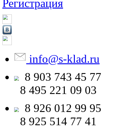
Регистрация
info
@
s-klad.ru
8 903
743 45 77
8 495
221 09 03
8 926
012 99 95
8 925
514 77 41